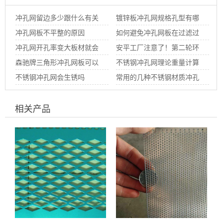
冲孔网留边多少跟什么有关
镀锌板冲孔网规格孔型有哪
系
冲孔网板不平整的原因
些
如何避免冲孔网板在过滤过
冲孔网开孔率变大板材就会
程中堵塞呢
安平工厂注意了！第二轮环
越变形呢
森驰牌三角形冲孔网板可以
保风暴
不锈钢冲孔网理论重量计算
使用那些材质生产？
不锈钢冲孔网会生锈吗
公式
常用的几种不锈钢材质冲孔
网板材化学成分介绍
相关产品