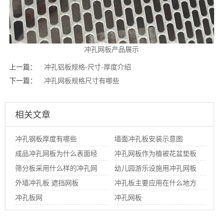
冲孔网板产品展示
上一篇：
冲孔铝板规格-尺寸-厚度介绍
下一篇：
冲孔网板规格尺寸有哪些
相关文章
冲孔钢板厚度有哪些
墙面冲孔板安装示意图
成品冲孔网板为什么表面经
冲孔网板作为植被花盆垫板
常有油渍
筛分板采用什么样的冲孔网
使用
幼儿园游乐设施用冲孔网板
板生产
外墙冲孔板 遮挡网板
定做
冲孔板主要应用在什么地方
冲孔板网
冲孔网板