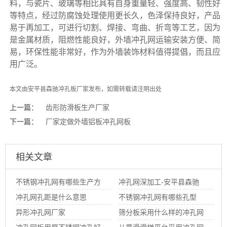
料，与瓷片、玻璃等相比具有自身重量轻、强度高、韧性好
等特点，经过防腐蚀处理使用更长久，色泽保持良好，产品
易于再加工，可进行切割、焊接、弯曲、折弯等工艺，因为
是金属材质，阻燃性能良好，外墙冲孔网运输安装方便、简
易，环保性能非常好，作为外墙装饰材料值得提倡，而且应
用广泛。
本文由安平县森驰
冲孔板厂家
发布，如需转载请注明出处
上一篇：
齿形防滑板生产厂家
下一篇：
厂家定做外墙铝板冲孔网板
相关文章
不锈钢冲孔网有哪些生产方
冲孔网深加工-安平县森驰
法
冲孔网孔距是什么意思
冲孔网厂
不锈钢冲孔网有哪些孔型
异形冲孔网厂家
筛分板采用什么样的冲孔网