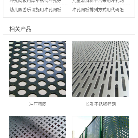
冲孔网板用厚不锈钢冲孔好
板生产
儿童滑滑梯平台采用冲孔网
冲吗
幼儿园游乐设施用冲孔网板
板生产
冲孔网板排列方式用代码怎
定做
样标记
相关产品
冲压筛网
长孔不锈钢筛网