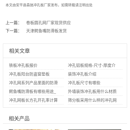
本文由安平县森驰
冲孔板厂家
发布，如需转载请注明出处
上一篇：
卷板圆孔网厂家现货供应
下一篇：
天津鳄鱼嘴防滑板发货
相关文章
铁板冲孔板报价
冲孔铝板规格-尺寸-厚度介
冲孔板阳台防盗窗垫板
绍
装饰冲孔板介绍
冲孔网系列产品里面的防滑
冲孔板尺寸有哪些
板有哪些种类
鳄鱼嘴防滑板有哪些用途_
外墙装饰冲孔板用什么材质
一般应用在哪些地方
冲孔网板长方孔开孔率计算
的好
筛分板采用什么样的冲孔网
公式（带图）
板生产
相关产品