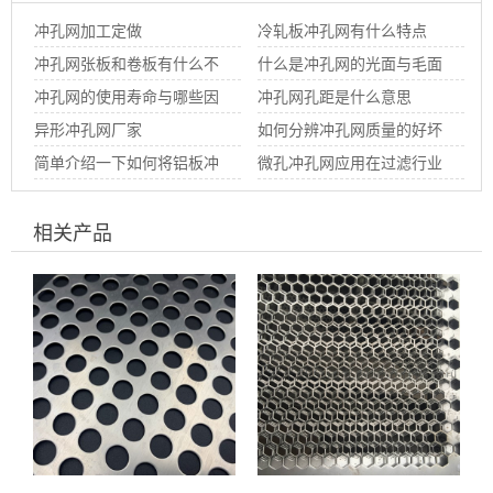
冲孔网加工定做
冷轧板冲孔网有什么特点
冲孔网张板和卷板有什么不
什么是冲孔网的光面与毛面
同
冲孔网的使用寿命与哪些因
冲孔网孔距是什么意思
素有关系
异形冲孔网厂家
如何分辨冲孔网质量的好坏
简单介绍一下如何将铝板冲
微孔冲孔网应用在过滤行业
孔网进行着色处理
有什么特点
相关产品