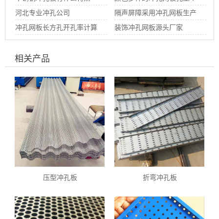
河北专业冲孔公司
性图片
隔声屏障采用冲孔网板生产
冲孔网板长方孔开孔率计算
装饰冲孔网板源头厂家
公式（带图）
相关产品
压型冲孔板
折弯冲孔板