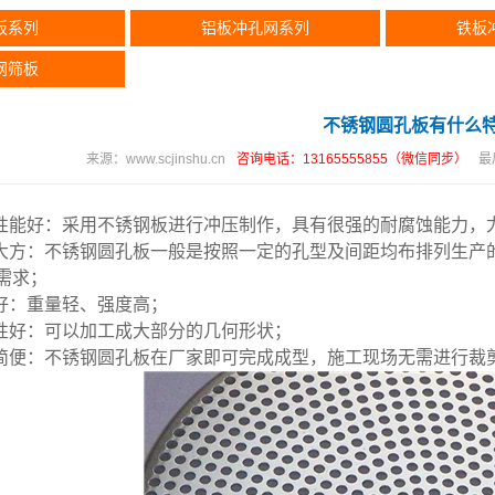
板系列
铝板冲孔网系列
铁板
网筛板
不锈钢圆孔板有什么
来源：
www.scjinshu.cn
咨询电话：13165555855（微信同步）
最
腐性能好：采用不锈钢板进行冲压制作，具有很强的耐腐蚀能力，
大方：
不锈钢圆孔板
一般是按照一定的孔型及间距均布排列生产
需求；
性好：重量轻、强度高；
艺性好：可以加工成大部分的几何形状；
装简便：不锈钢圆孔板在厂家即可完成成型，施工现场无需进行裁