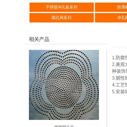
不锈钢冲孔板系列
防滑
圆孔网系列
冲孔
相关产品
1.防
2.美观
种装饰
3.钢
4.工
5.安