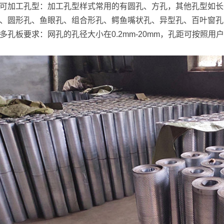
可加工孔型：加工孔型样式常用的有圆孔、方孔，其他孔型如长
、圆形孔、鱼眼孔、组合形孔、鳄鱼嘴状孔、异型孔、百叶窗孔
多孔板要求：网孔的孔径大小在0.2mm-20mm，孔距可按照