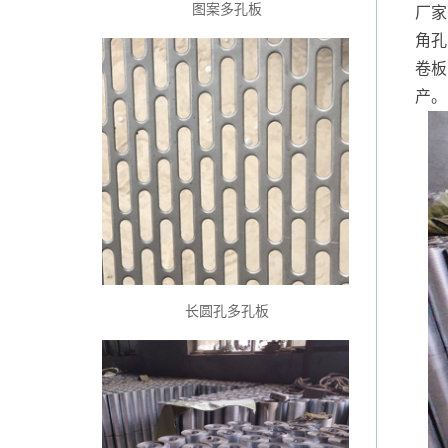
图案多孔板
厂家
角孔
卷板
产。
长圆孔多孔板