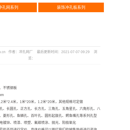
冲孔网系列
装饰冲孔板系列
u.cn
作者：
冲孔网厂
最后更新时间：
2021-07-07 09:29
浏
览：
、不锈钢板
mm
2米*2.4米，1米*20米，1.2米*20米，其他规格可定做
孔、长圆孔、正方孔、长方孔、三角孔、五角星孔、六角形孔、八
、菱形孔、鱼鳞孔、百叶孔、圆形起鼓孔、鳄鱼嘴孔等系列孔型
电镀锌、喷漆、喷塑、氟碳喷涂、抛光、阳极氧化
号的不同进行定价，具体价格可以拨打我们的销售热线进行咨询