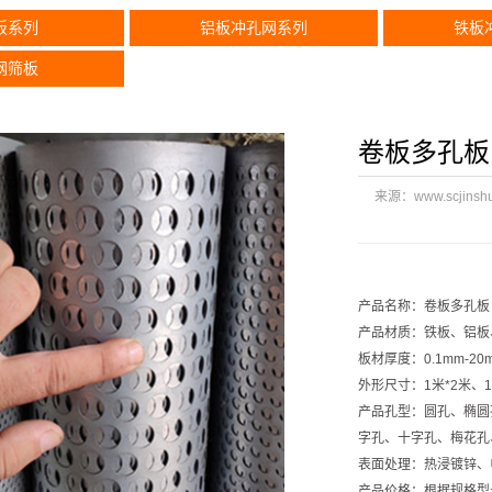
板系列
铝板冲孔网系列
铁板
网筛板
卷板多孔板
来源：
www.scjinsh
产品名称：卷板多孔板
产品材质：铁板、铝板
板材厚度：0.1mm-20
外形尺寸：1米*2米、1.
产品孔型：圆孔、椭圆
字孔、十字孔、梅花孔
表面处理：热浸镀锌、
产品价格：根据规格型